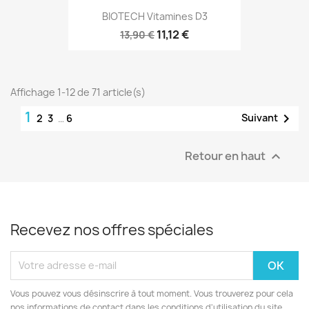
BIOTECH Vitamines D3
11,12 €
13,90 €
Affichage 1-12 de 71 article(s)
1

Suivant
2
3
…
6
Retour en haut

Recevez nos offres spéciales
Vous pouvez vous désinscrire à tout moment. Vous trouverez pour cela
nos informations de contact dans les conditions d'utilisation du site.