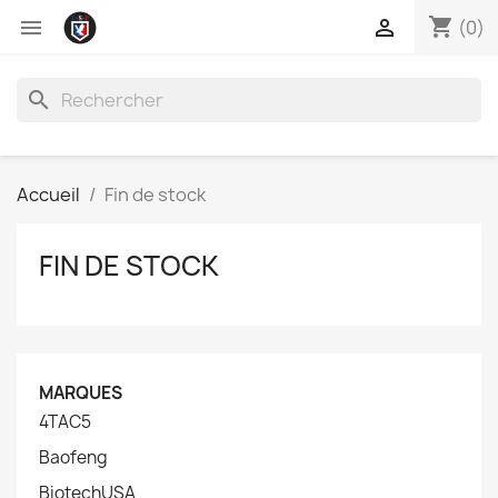
shopping_cart


(0)
search
Accueil
Fin de stock
FIN DE STOCK
MARQUES
4TAC5
Baofeng
BiotechUSA