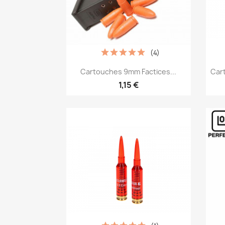
(4)
Aperçu rapide

Cartouches 9mm Factices...
Car
1,15 €