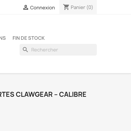
shopping_cart

Panier
(0)
Connexion
NS
FIN DE STOCK
search
TES CLAWGEAR – CALIBRE