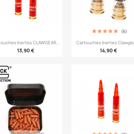
(6)
Aperçu rapide
Aperçu rapide


touches Inertes CLAWGEAR...
Cartouches Inertes Clawgea
13,90 €
14,90 €