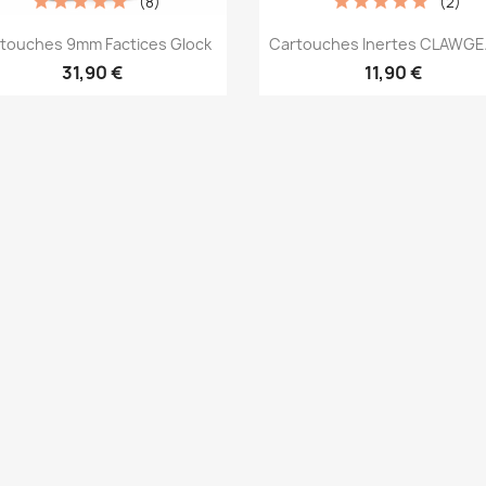
(8)
(2)
Aperçu rapide
Aperçu rapide


touches 9mm Factices Glock
Cartouches Inertes CLAWGEA
31,90 €
11,90 €