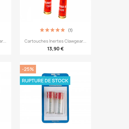
(1)
Aperçu rapide

r...
Cartouches Inertes Clawgear...
13,90 €
-25%
RUPTURE DE STOCK