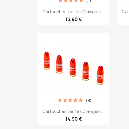
(1)
Aperçu rapide

Cartouches Inertes Clawgear...
Car
13,90 €
(9)
Aperçu rapide

Cartouches Inertes Clawgear...
14,90 €