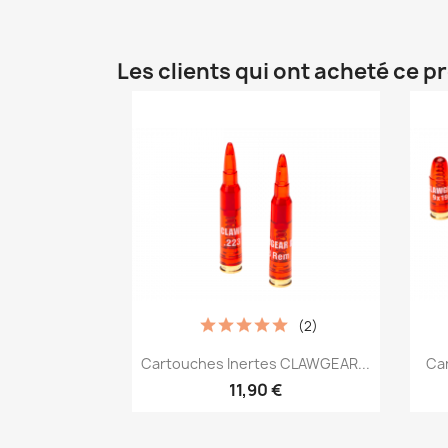
Les clients qui ont acheté ce p
(2)
Aperçu rapide

Cartouches Inertes CLAWGEAR...
Car
11,90 €