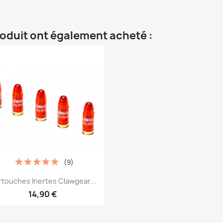
roduit ont également acheté :
(9)
Aperçu rapide

touches Inertes Clawgear...
14,90 €