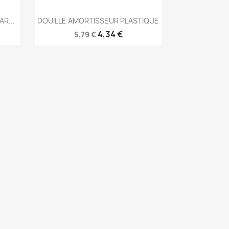
Aperçu rapide

R...
DOUILLE AMORTISSEUR PLASTIQUE
4,34 €
5,79 €