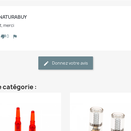
 NATURABUY
t, merci
0
Donnez votre avis
 catégorie :