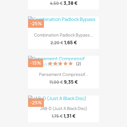
3,38 €
4,50 €
-25%
Combination Padlock Bypass...
1,65 €
2,20 €
-15%
(2)
Pansement Compressif...
9,35 €
11,00 €
-25%
JAB-D (Just A Black Disc)
1,31 €
1,75 €