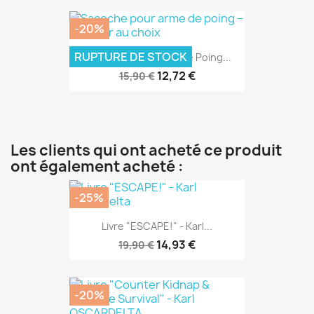
-20%
RUPTURE DE STOCK
Sacoche Pour Arme De Poing...
12,72 €
15,90 €
Les clients qui ont acheté ce produit
ont également acheté :
-25%
Livre "ESCAPE!" - Karl...
14,93 €
19,90 €
-20%