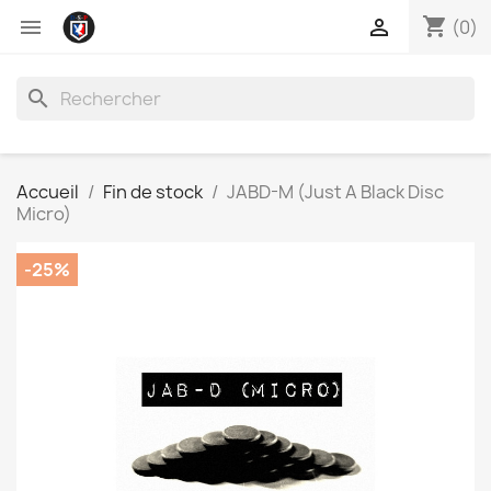
shopping_cart


(0)
search
Accueil
Fin de stock
JABD-M (Just A Black Disc
Micro)
-25%