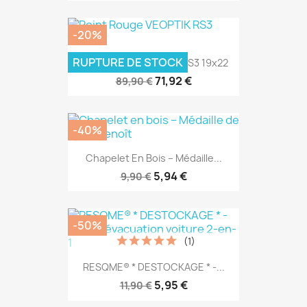
-20%
RUPTURE DE STOCK
Point Rouge VEOPTIK RS3 19x22
71,92 €
89,90 €
-40%
Chapelet En Bois – Médaille...
5,94 €
9,90 €
-50%
(1)
RESQME® * DESTOCKAGE * -...
5,95 €
11,90 €