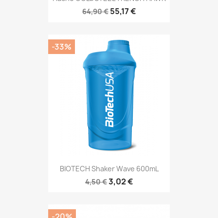
55,17 €
64,90 €
-33%
BIOTECH Shaker Wave 600mL
3,02 €
4,50 €
-20%