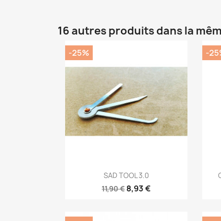
16 autres produits dans la mêm
-25%
-25
Aperçu rapide

SAD TOOL 3.0
8,93 €
11,90 €