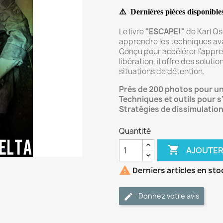
⚠️
Dernières pièces disponibles
Le livre
"ESCAPE!"
de Karl Osc
apprendre les techniques ava
Conçu pour accélérer l'appre
libération, il offre des solut
situations de détention.
Près de 200 photos pour un
Techniques et outils pour 
Stratégies de dissimulation 
Quantité

AJOUTER

Derniers articles en sto
Donnez votre avis