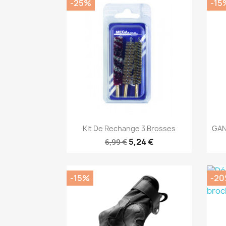
-25%
-15
Aperçu rapide

Kit De Rechange 3 Brosses
GAN
5,24 €
6,99 €
-15%
-2