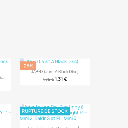
-25%
Aperçu rapide

JAB-D (Just A Black Disc)
...
1,31 €
1,75 €
RUPTURE DE STOCK
Aperçu rapide
