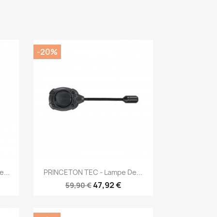
-20%
Aperçu rapide

...
PRINCETON TEC - Lampe De...
47,92 €
59,90 €