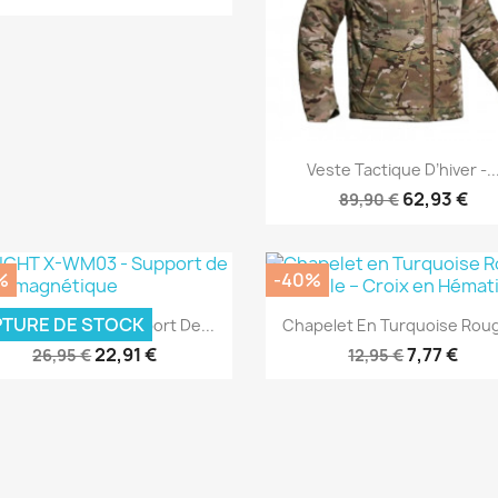
Aperçu rapide

Veste Tactique D’hiver -..
62,93 €
89,90 €
%
-40%
Aperçu rapide
Aperçu rapide


TURE DE STOCK
GHT X-WM03 - Support De...
Chapelet En Turquoise Roug
22,91 €
7,77 €
26,95 €
12,95 €