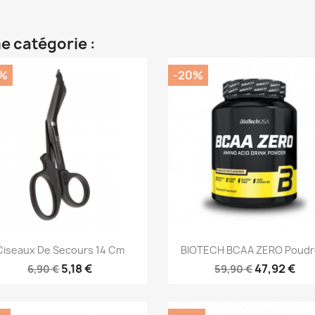
e catégorie :
%
-20%
Aperçu rapide
Aperçu rapide


Ciseaux De Secours 14 Cm
BIOTECH BCAA ZERO Poudre
5,18 €
47,92 €
6,90 €
59,90 €