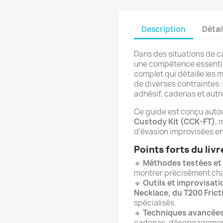
Description
Détai
Dans des situations de ca
une compétence essentie
complet qui détaille les 
de diverses contraintes :
adhésif, cadenas et autre
Ce guide est conçu autou
Custody Kit (CCK-FT)
, 
d'évasion improvisées en
Points forts du livre
🔹
Méthodes testées et 
montrer précisément ch
🔹
Outils et improvisati
Necklace, du T200 Fric
spécialisés.
🔹
Techniques avancée
cadenas, désengagement