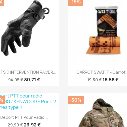
%
-15%
Aperçu rapide
Aperçu rapide


TS D'INTERVENTION RACER...
GARROT SWAT-T - Garrot..
80,71 €
16,58 €
94,95 €
19,50 €
0%
-30%
Aperçu rapide

Déport PTT Pour Radio...
23,92 €
29,90 €