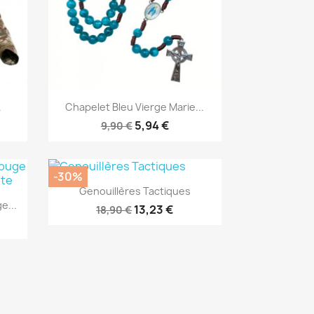
Aperçu rapide

.
Chapelet Bleu Vierge Marie...
5,94 €
9,90 €
-30%
Aperçu rapide

Genouillères Tactiques
e...
13,23 €
18,90 €