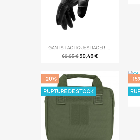
Aperçu rapide

GANTS TACTIQUES RACER -...
59,46 €
69,95 €
-20%
-15
RUPTURE DE STOCK
RUP
OLI