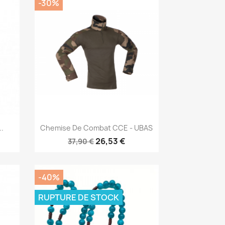
-30%
Aperçu rapide

.
Chemise De Combat CCE - UBAS
26,53 €
37,90 €
-40%
RUPTURE DE STOCK