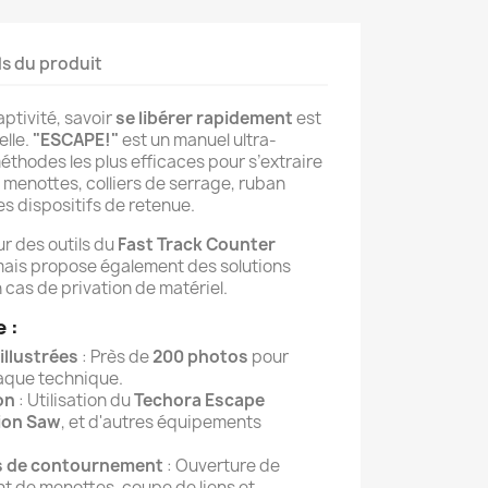
ls du produit
ptivité, savoir
se libérer rapidement
est
lle.
"ESCAPE!"
est un manuel ultra-
méthodes les plus efficaces pour s’extraire
 menottes, colliers de serrage, ruban
s dispositifs de retenue.
r des outils du
Fast Track Counter
mais propose également des solutions
 cas de privation de matériel.
 :
illustrées
: Près de
200 photos
pour
aque technique.
on
: Utilisation du
Techora Escape
tion Saw
, et d'autres équipements
s de contournement
: Ouverture de
 de menottes, coupe de liens et