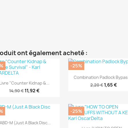
roduit ont également acheté :
0%
-25%
Aperçu rapide

Combination Padlock Bypass
Aperçu rapide

Livre "Counter Kidnap &...
1,65 €
2,20 €
11,92 €
14,90 €
%
-25%
Aperçu rapide

ABD-M (Just A Black Disc...
Aperçu rapide
