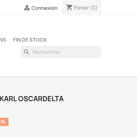
shopping_cart

Panier
(0)
Connexion
NS
FIN DE STOCK
search
- KARL OSCARDELTA
5%