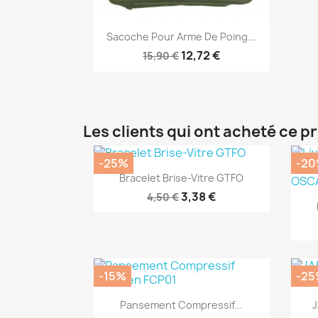
Aperçu rapide

Sacoche Pour Arme De Poing...
12,72 €
15,90 €
Les clients qui ont acheté ce p
-25%
-2
Aperçu rapide

Bracelet Brise-Vitre GTFO
3,38 €
4,50 €
-15%
-25
Aperçu rapide

Pansement Compressif...
J