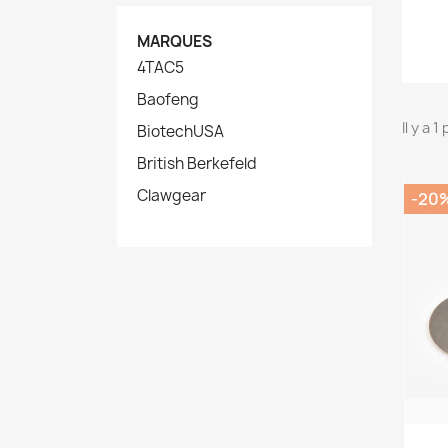
MARQUES
4TAC5
Baofeng
Il y a 1
BiotechUSA
British Berkefeld
Clawgear
-20