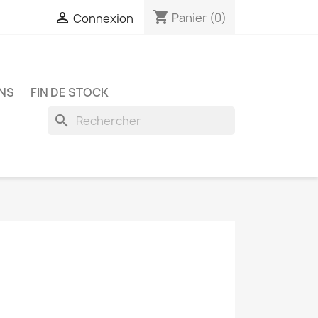
shopping_cart

Panier
(0)
Connexion
NS
FIN DE STOCK
search