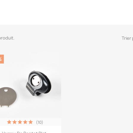
 produit.
Trier 
%
(10)
Aperçu rapide
