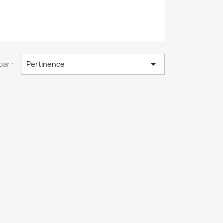

par :
Pertinence