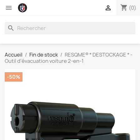
shopping_cart


(0)
search
Accueil
Fin de stock
RESQME® * DESTOCKAGE * -
Outil d’évacuation voiture 2-en-1
-50%