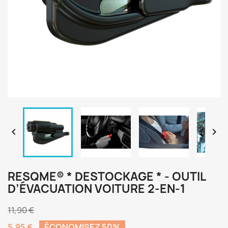


RESQME® * DESTOCKAGE * - OUTIL
D’ÉVACUATION VOITURE 2-EN-1
11,90 €
5,95 €
ÉCONOMISEZ 50%