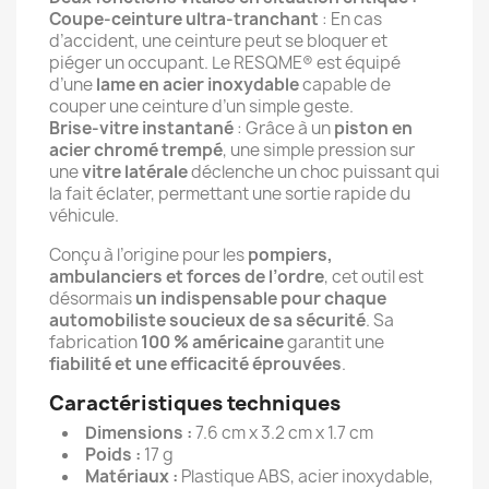
Coupe-ceinture ultra-tranchant
: En cas
d’accident, une ceinture peut se bloquer et
piéger un occupant. Le RESQME® est équipé
d’une
lame en acier inoxydable
capable de
couper une ceinture d’un simple geste.
Brise-vitre instantané
: Grâce à un
piston en
acier chromé trempé
, une simple pression sur
une
vitre latérale
déclenche un choc puissant qui
la fait éclater, permettant une sortie rapide du
véhicule.
Conçu à l’origine pour les
pompiers,
ambulanciers et forces de l’ordre
, cet outil est
désormais
un indispensable pour chaque
automobiliste soucieux de sa sécurité
. Sa
fabrication
100 % américaine
garantit une
fiabilité et une efficacité éprouvées
.
Caractéristiques techniques
Dimensions :
7.6 cm x 3.2 cm x 1.7 cm
Poids :
17 g
Matériaux :
Plastique ABS, acier inoxydable,