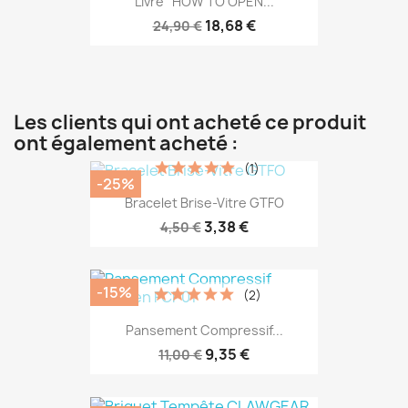
Livre "HOW TO OPEN...
18,68 €
24,90 €
Les clients qui ont acheté ce produit
ont également acheté :
(1)
-25%
Bracelet Brise-Vitre GTFO
3,38 €
4,50 €
-15%
(2)
Pansement Compressif...
9,35 €
11,00 €