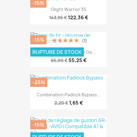
-15%
Olight Warrior 3S
122,36 €
143,95 €
-15%
(1)
RUPTURE DE STOCK
Tapis De Tir - Housse De...
55,25 €
65,00 €
-25%
Combination Padlock Bypass...
1,65 €
2,20 €
-15%