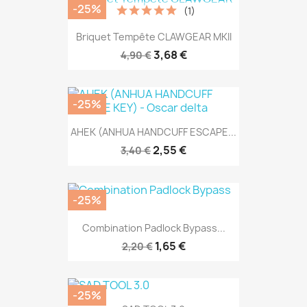
-25%
(1)
Briquet Tempête CLAWGEAR MKII
3,68 €
4,90 €
-25%
AHEK (ANHUA HANDCUFF ESCAPE...
2,55 €
3,40 €
-25%
Combination Padlock Bypass...
1,65 €
2,20 €
-25%