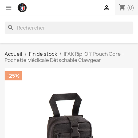
shopping_cart


(0)
search
Accueil
Fin de stock
IFAK Rip-Off Pouch Core –
Pochette Médicale Détachable Clawgear
-25%