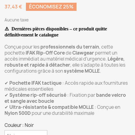
37,43 €
ÉCONOMISEZ 25%
Aucune taxe
⚠️
Dernières pièces disponibles – ce produit quitte
définitivement
le catalogue
Conçue pour les
professionnels du terrain
, cette
pochette
IFAK Rip-Off Core
de
Clawgear
permet un
accès immédiat au matériel médical d’urgence.
Légère,
robuste et rapide à détacher
, elle s’adapte à toutes les
configurations grâce à son
système MOLLE
.
✔
Pochette IFAK tactique
: Accès rapide aux fournitures
médicales essentielles
✔
Système rip-off sécurisé
: Fixation par
bande velcro
et sangle avec boucle
✔
Ultra-résistante & compatible MOLLE
: Conçue en
Nylon 500D
pour une durabilité maximale
Couleur : Noir