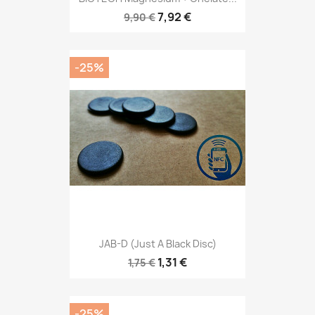
7,92 €
9,90 €
-25%
JAB-D (Just A Black Disc)
1,31 €
1,75 €
-25%