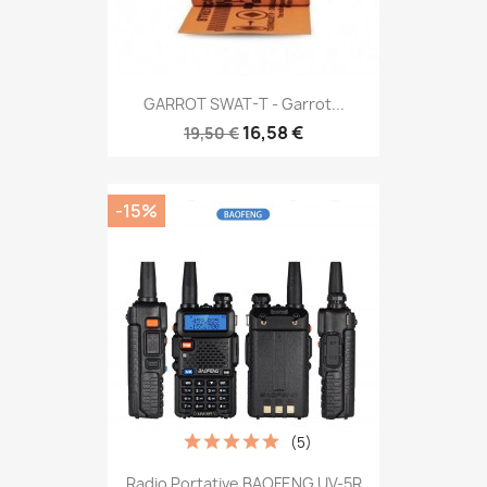
GARROT SWAT-T - Garrot...
16,58 €
19,50 €
-15%
(5)
Radio Portative BAOFENG UV-5R