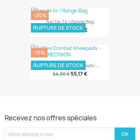
-20%
Sac De Tir / Range Bag
RUPTURE DE STOCK
51,96 €
64,95 €
-15%
RUPTURE DE STOCK
Airflex Combat Kneepads -...
55,17 €
64,90 €
Recevez nos offres spéciales