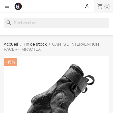
shopping_cart


(0)
search
Accueil
Fin de stock
GANTS D'INTERVENTION
RACER - IMPACTEX
-15%