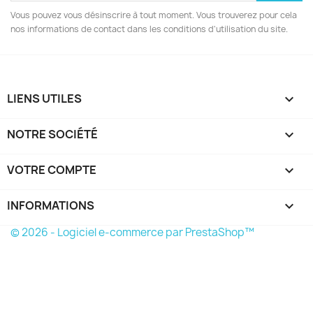
Vous pouvez vous désinscrire à tout moment. Vous trouverez pour cela
nos informations de contact dans les conditions d'utilisation du site.
LIENS UTILES

NOTRE SOCIÉTÉ

VOTRE COMPTE

INFORMATIONS
keyboard_arrow_down
© 2026 - Logiciel e-commerce par PrestaShop™