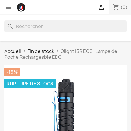
shopping_cart


(0)
search
Accueil
Fin de stock
Olight i5R EOS | Lampe de
Poche Rechargeable EDC
-15%
RUPTURE DE STOCK