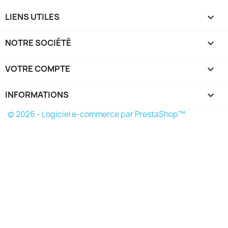
LIENS UTILES

NOTRE SOCIÉTÉ

VOTRE COMPTE

INFORMATIONS
keyboard_arrow_down
© 2026 - Logiciel e-commerce par PrestaShop™