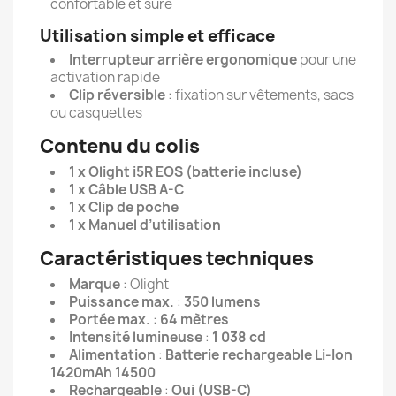
confortable et sûre
Utilisation simple et efficace
Interrupteur arrière ergonomique
pour une
activation rapide
Clip réversible
: fixation sur vêtements, sacs
ou casquettes
Contenu du colis
1 x Olight i5R EOS (batterie incluse)
1 x Câble USB A-C
1 x Clip de poche
1 x Manuel d’utilisation
Caractéristiques techniques
Marque
: Olight
Puissance max.
:
350 lumens
Portée max.
:
64 mètres
Intensité lumineuse
:
1 038 cd
Alimentation
:
Batterie rechargeable Li-Ion
1420mAh 14500
Rechargeable
:
Oui (USB-C)