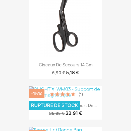
Ciseaux De Secours 14 Cm
5,18 €
6,90 €
-15%
(1)
RUPTURE DE STOCK
OLIGHT X-WM03 - Support De...
22,91 €
26,95 €