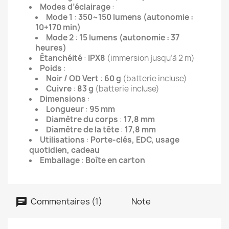
Modes d’éclairage
:
Mode 1
:
350~150 lumens (autonomie :
10+170 min)
Mode 2
:
15 lumens (autonomie : 37
heures)
Étanchéité
:
IPX8
(immersion jusqu’à 2 m)
Poids
:
Noir / OD Vert
:
60 g
(batterie incluse)
Cuivre
:
83 g
(batterie incluse)
Dimensions
:
Longueur
:
95 mm
Diamètre du corps
:
17,8 mm
Diamètre de la tête
:
17,8 mm
Utilisations
:
Porte-clés, EDC, usage
quotidien, cadeau
Emballage
:
Boîte en carton
Commentaires (1)
Note