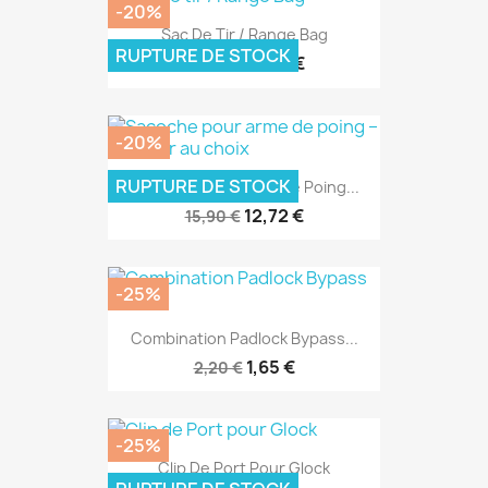
-20%
Sac De Tir / Range Bag
RUPTURE DE STOCK
51,96 €
64,95 €
-20%
RUPTURE DE STOCK
Sacoche Pour Arme De Poing...
12,72 €
15,90 €
-25%
Combination Padlock Bypass...
1,65 €
2,20 €
-25%
Clip De Port Pour Glock